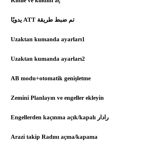
Kiltile ve kilidini aç
تم ضبط طريقة ATT يدويًا
Uzaktan kumanda ayarları1
Uzaktan kumanda ayarları2
AB modu+otomatik genişletme
Zemini Planlayın ve engeller ekleyin
رادار Engellerden kaçınma açık/kapalı
Arazi takip Radını açma/kapama