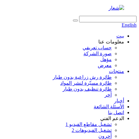
English
بيت
معلومات عنا
حساب تعريفي
صورة الشركة
مؤهل
معرض
منتجات
طائرة رش زراعية بدون طيار
طائرة مسيّرة لنشر المواد
طائرة تنظيف بدون طيار
آخر
أخبار
الأسئلة الشائعة
اتصل بنا
الدعم الفني
تشغيل مقاطع الفيديو 1
تشغيل الفيديوهات 2
آحرون