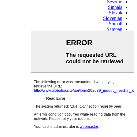
Sesotho
Sinhala
Slovak
Slovenian
Somali
Samoan
Scots Gaelic
Shona
Sindhi
Sundanese
Swahili
Tajik
Tamil
Telugu
Thai
Ukrainian
Urdu
Uzbek
Vietnamese
Welsh
Xhosa
Yiddish
Yoruba
Zulu
Kinyarwanda