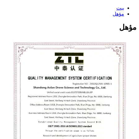
بيت
مؤهل
مؤهل