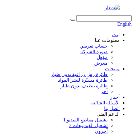
English
بيت
معلومات عنا
حساب تعريفي
صورة الشركة
مؤهل
معرض
منتجات
طائرة رش زراعية بدون طيار
طائرة مسيّرة لنشر المواد
طائرة تنظيف بدون طيار
آخر
أخبار
الأسئلة الشائعة
اتصل بنا
الدعم الفني
تشغيل مقاطع الفيديو 1
تشغيل الفيديوهات 2
آحرون