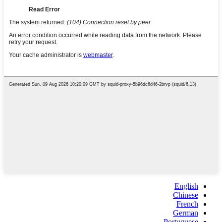
English
Chinese
French
German
Portuguese