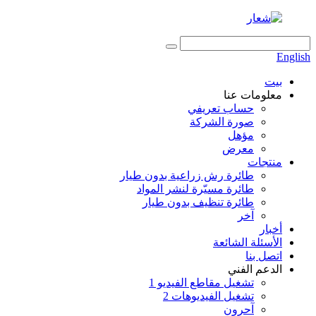
English
بيت
معلومات عنا
حساب تعريفي
صورة الشركة
مؤهل
معرض
منتجات
طائرة رش زراعية بدون طيار
طائرة مسيّرة لنشر المواد
طائرة تنظيف بدون طيار
آخر
أخبار
الأسئلة الشائعة
اتصل بنا
الدعم الفني
تشغيل مقاطع الفيديو 1
تشغيل الفيديوهات 2
آحرون