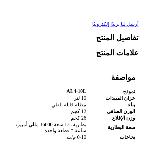
أرسل لنا بريدًا إلكترونيًا
تفاصيل المنتج
علامات المنتج
مواصفة
AL4-10L
نموذج
خزان المبيدات
10 لتر
بناء
مظلة قابلة للطي
الوزن الصافي
12 كجم
وزن الإقلاع
26 كجم
بطارية 12s سعة 16000 مللي أمبير/
سعة البطارية
ساعة * قطعة واحدة
بخاخات
0-10 م/ث