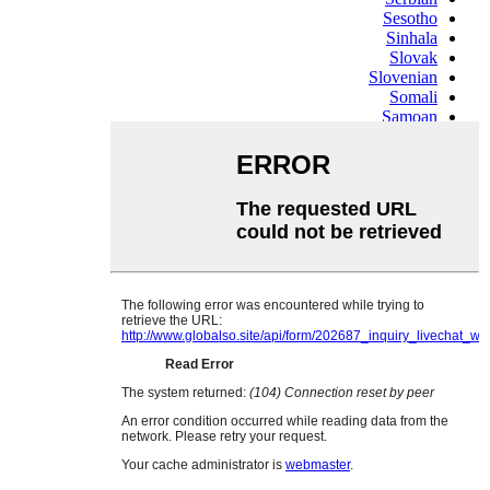
Sesotho
Sinhala
Slovak
Slovenian
Somali
Samoan
Scots Gaelic
Shona
Sindhi
Sundanese
Swahili
Tajik
Tamil
Telugu
Thai
Ukrainian
Urdu
Uzbek
Vietnamese
Welsh
Xhosa
Yiddish
Yoruba
Zulu