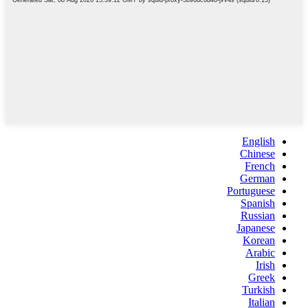
English
Chinese
French
German
Portuguese
Spanish
Russian
Japanese
Korean
Arabic
Irish
Greek
Turkish
Italian