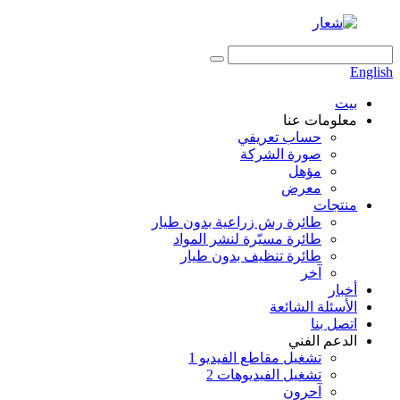
English
بيت
معلومات عنا
حساب تعريفي
صورة الشركة
مؤهل
معرض
منتجات
طائرة رش زراعية بدون طيار
طائرة مسيّرة لنشر المواد
طائرة تنظيف بدون طيار
آخر
أخبار
الأسئلة الشائعة
اتصل بنا
الدعم الفني
تشغيل مقاطع الفيديو 1
تشغيل الفيديوهات 2
آحرون